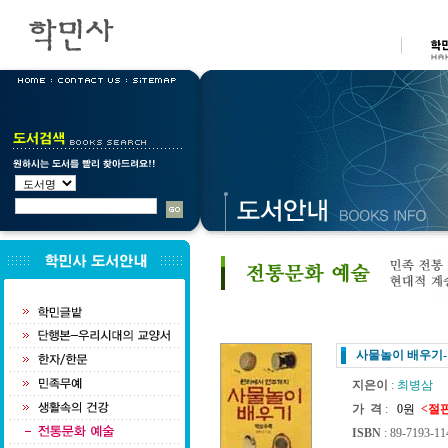
사물놀이 배우기
지은이
:
최병삼
가 격
:
0원
<절
ISBN
: 89-7193-11