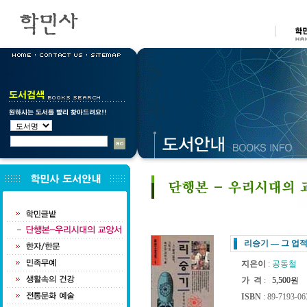
리승기 ― 그 업
지은이
:
공동철
가 격
:
5,500원
ISBN
: 89-7193-06