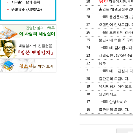
30
/공지/
자유게시판/부
29
출간문의(원고접수입
28
출간문의(원고
27
오랜만에 인사드립니
26
오랜만에 인사
25
분단시대 책을 꼭 구
24
네, 감사합니다
23
사법살인 : 1975년 4
22
당부
21
네~~ 관심과 
20
출간문의 드립니다.
19
유시민씨의 아침으로
18
안녕하세요
17
안녕하세요
16
출판문의 드립니다.